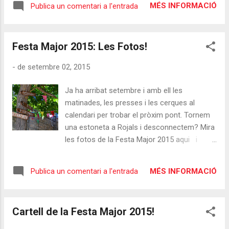
MÉS INFORMACIÓ
Publica un comentari a l'entrada
veureu que hem canviat la manera de
celebrar les competicions per tal d’intentar,
aquest any, acabar amb les partides i les
Festa Major 2015: Les Fotos!
classificacions abans de l’entrega de premis.
:) Aquest any la temàtica de les festes serà
-
de setembre 02, 2015
recuperar el color roig com a emblema de
Rojals. El roig del nom del poble, del coll de la
Ja ha arribat setembre i amb ell les
Mola, del vi de la terra i, es clar, del pi del
matinades, les presses i les cerques al
nostre escut. Així que us convidem a portar
calendari per trobar el pròxim pont. Tornem
alguna cosa vermella amb vosaltres. Pot ser
una estoneta a Rojals i desconnectem? Mira
un barret, una samarreta o unes
les fotos de la Festa Major 2015 aqui i
espardenyes. Qui no tingui res roig que no
allarga l'Agost una estoneta. Mira-les,
pateixi, que ja el farem enrojolar-se entre
descarrega-les i si en tens més i vols que les
tots! Aquí teniu el programa i aquí el tríptic
MÉS INFORMACIÓ
Publica un comentari a l'entrada
afegim envia-les a hola@rojals.cat
sobre el jocs (amb el formulari d'inscripció)
Bon agost i bo...
Cartell de la Festa Major 2015!