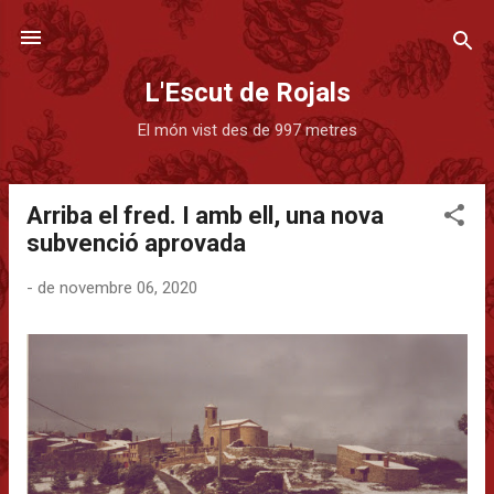
Salta al contingut principal
L'Escut de Rojals
El món vist des de 997 metres
Arriba el fred. I amb ell, una nova
E
subvenció aprovada
n
t
-
de novembre 06, 2020
r
a
d
e
s