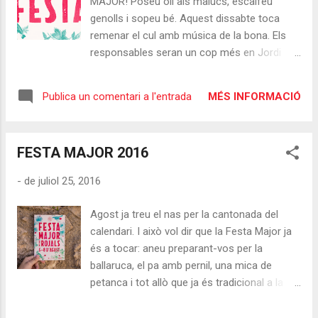
MAJOR! Poseu oli als malucs, escalfeu
genolls i sopeu bé. Aquest dissabte toca
remenar el cul amb música de la bona. Els
responsables seran un cop més en Jordi
Belza i el Litus, el Francis a la bateria i en
Gabi al baix. I potser porten més reforços
MÉS INFORMACIÓ
Publica un comentari a l'entrada
per liar-la encara més! Us esperem a la plaça
a les 23:00 h. No cal entrada, però recordeu
portar alguna cosa vermella ;)
FESTA MAJOR 2016
-
de juliol 25, 2016
Agost ja treu el nas per la cantonada del
calendari. I això vol dir que la Festa Major ja
és a tocar: aneu preparant-vos per la
ballaruca, el pa amb pernil, una mica de
petanca i tot allò que ja és tradicional a la
nostra festa gran. Us adjuntem el programa
de les festes i la nova normativa de jocs. Ja