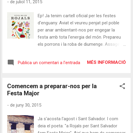
-
de juliol 11, 2015
Ep! Ja tenim cartell oficial per les festes
d'enguany. Aviat el veureu penjat pel poble
per anar ambientant-nos per engegar la
festa amb tota l'energia del món. Prepareu
els porrons i la roba de diumenge. Assageu
amb el domino i la petanca. Aneu pensant
que us posareu el dia del ball de pagesos. I
MÉS INFORMACIÓ
Publica un comentari a l'entrada
recordeu buscar cobrellits i estovalles per
penjar a les finestres. Que ja queda menys
d'un mes! I si voleu descarregar-el programa
Comencem a preparar-nos per la
amb totes les activitats d'aquest any, podeu
Festa Major
fer-ho en aquest enllaç
-
de juny 30, 2015
Ja s'acosta l'agost i Sant Salvador. I com
deia el poeta: "a Rojals per Sant Salvador