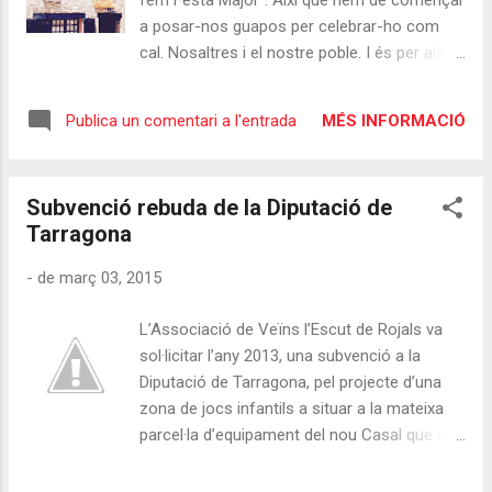
fem Festa Major". Així que hem de començar
a posar-nos guapos per celebrar-ho com
cal. Nosaltres i el nostre poble. I és per això
que, aquest any, hem pensat que estaria bé
guarnir les cases i, de pas, recuperar una
MÉS INFORMACIÓ
Publica un comentari a l'entrada
vella tradició popular. Us proposem que
(com es feia antigament) cada casa pengi a
les seves finestres les flassades, cobertors,
Subvenció rebuda de la Diputació de
estovalles o mantons més vistosos. O la
Tarragona
peça de roba més llampant que tingueu. Au!
re-busquem una mica que segur que en
-
de març 03, 2015
alguna calaixera hi ha una peça amb ganes
de celebrar amb tothom la nostra festa. (us
L’Associació de Veïns l’Escut de Rojals va
adjuntem algunes imatges per il·lustrar el que
sol·licitar l’any 2013, una subvenció a la
diem) Salut!
Diputació de Tarragona, pel projecte d’una
zona de jocs infantils a situar a la mateixa
parcel·la d’equipament del nou Casal que ara
es troba en construcció. La Diputació de
Tarragona va atorgar aquesta subvenció de