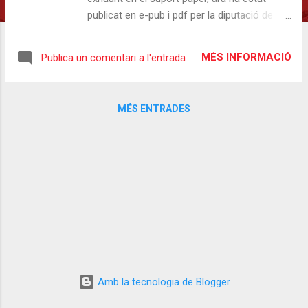
publicat en e-pub i pdf per la diputació de
Tarragona. El títol s'integra així dins del
catàleg de la Biblioteca Virtual Ramon
MÉS INFORMACIÓ
Publica un comentari a l'entrada
Berenguer. D'aquesta manera, tots els que
us veu quedar sense llibre o que voleu
compartir-lo amb algun amic, el trobareu en
MÉS ENTRADES
aquest enllaç: http://www.dipta.cat/RBIV/els-
masos-de-rojals Bona lectura!
Amb la tecnologia de Blogger