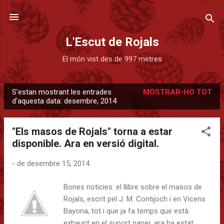
Salta al contingut principal
L'Escut de Rojals
El món vist des de 997 metres
S'estan mostrant les entrades
MOSTRAR-HO TOT
E
d'aquesta data: desembre, 2014
n
t
"Els masos de Rojals" torna a estar
r
disponible. Ara en versió digital.
a
d
-
de desembre 15, 2014
e
Bones noticies: el llibre sobre el masos de
s
Rojals, escrit pel J. M. Contijoch i en Vicens
Bayona, tot i que ja fa temps que està
exhaurit en el suport paper, ara ha estat